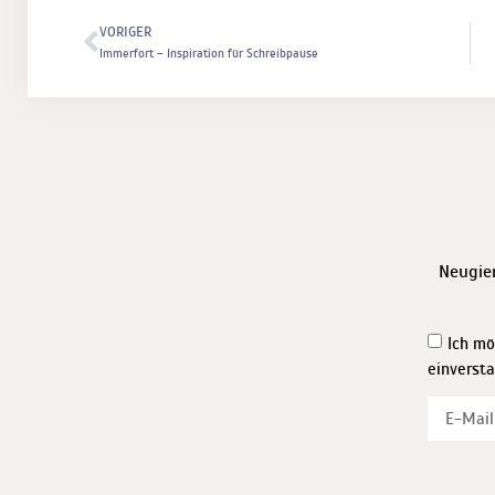
VORIGER
Immerfort – Inspiration für Schreibpause
Neugie
Ich mö
einverst