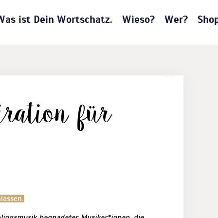
Was ist Dein Wortschatz.
Wieso?
Wer?
Sho
iration für
lassen.
blingsmusik begnadeter Musiker*innen, die