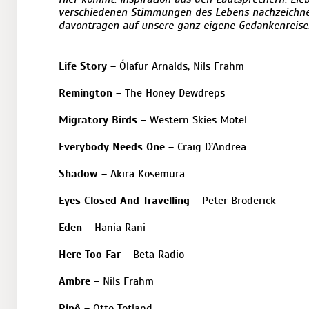
verschiedenen Stimmungen des Lebens nachzeichne
davontragen auf unsere ganz eigene Gedankenreis
Life Story
– Ólafur Arnalds, Nils Frahm
Remington
– The Honey Dewdreps
Migratory Birds
– Western Skies Motel
Everybody Needs One
– Craig D’Andrea
Shadow
– Akira Kosemura
Eyes Closed And Travelling
– Peter Broderick
Eden
– Hania Rani
Here Too Far
– Beta Radio
Ambre
– Nils Frahm
Pinô
– Otto Totland