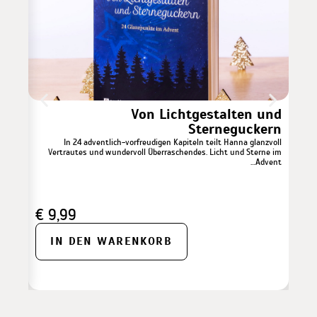
 mit
Von Lichtgestalten und
chs
Sterneguckern
ür die
In 24 adventlich-vorfreudigen Kapiteln teilt Hanna glanzvoll
ch nur
Vertrautes und wundervoll Überraschendes. Licht und Sterne im
genen…
Advent…
€
9,99
IN DEN WARENKORB