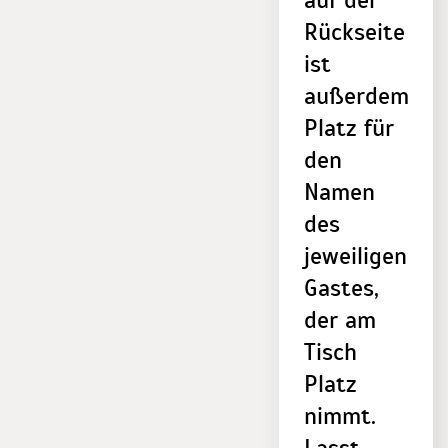
auf der
Rückseite
ist
außerdem
Platz für
den
Namen
des
jeweiligen
Gastes,
der am
Tisch
Platz
nimmt.