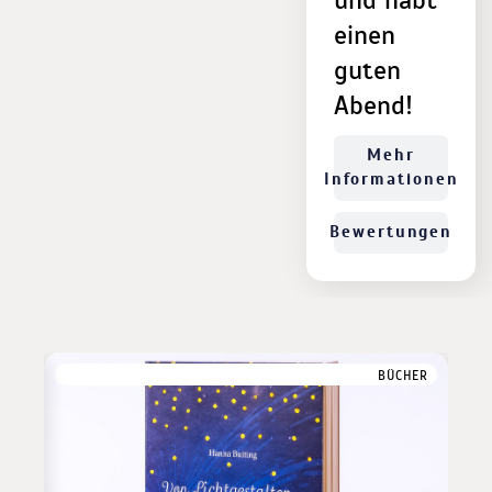
und habt
einen
guten
Abend!
Mehr
Informationen
Bewertungen
EHÖR
BÜCHER