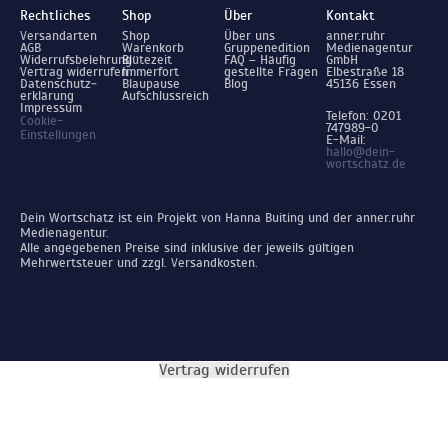
Rechtliches
Shop
Über
Kontakt
Versandarten
Shop
Über uns
anner.ruhr
AGB
Warenkorb
Gruppenedition
Medienagentur
Widerrufsbelehrung
Blütezeit
FAQ – Häufig
GmbH
Vertrag widerrufen
Immerfort
gestellte Fragen
Elbestraße 18
Datenschutz­
Blaupause
Blog
45136 Essen
erklärung
Aufschlussreich
Impressum
Telefon: 0201
Cookie-
747989-0
Einstellungen
E-Mail:
hallo@dein-
wortschatz.de
Dein Wortschatz ist ein Projekt von Hanna Buiting und der anner.ruhr
Medienagentur.
Alle angegebenen Preise sind inklusive der jeweils gültigen
Mehrwertsteuer und zzgl. Versandkosten.
Vertrag widerrufen