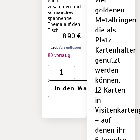
vier
euch
zusammen und
goldenen
so manches
spannende
Metallringen,
Thema auf den
die als
Tisch.
8,90
€
Platz-
zzgl.
Versandkosten
Kartenhalter
80 vorrätig
genutzt
werden
können,
In den Warenkorb
12 Karten
in
Visitenkarte
– auf
denen ihr