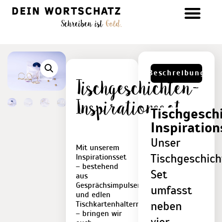
Beschreibung
Tischgeschichten-
Inspirationsset
Tischgesch
Inspiration
Unser
Mit unserem
Inspirationsset
Tischgeschic
– bestehend
Set
aus
Gesprächsimpulsen
umfasst
und edlen
Tischkartenhaltern
neben
– bringen wir